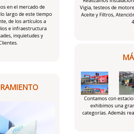
Realizamos instalacion
os en el mercado de
Vigia, testeos de motor
lo largo de este tiempo
Aceite y Filtros, Atenci
te, de los artículos a
4
ios e infraestructura
dades, inquietudes y
lientes.
MÁ
ORAMIENTO
Contamos con estaci
exhibimos una gran
categorías. Además rea