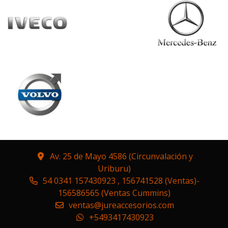
Av. 25 de Mayo 4586 (Circunvalación y
Uriburu)
54 0341 157430923 , 156741528 (Ventas)-
156586565 (Ventas Cummins)
ventas@jureaccesorios.com
+5493417430923