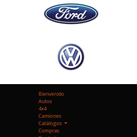
Bienvenido
Autos
4x4
Camiones
Catálogos
Compras