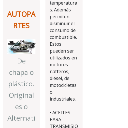
temperatura
s. Además
AUTOPA
permiten
disminuir el
RTES
consumo de
combustible.
Estos
pueden ser
utilizados en
De
motores
chapa o
nafteros,
diésel, de
plástico.
motocicletas
o
Original
industriales.
es o
• ACEITES
Alternati
PARA
TRANSMISIO