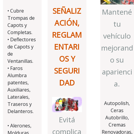
SEÑALIZ
Mantené
• Cubre
Trompas de
ACIÓN,
tu
Capots y
Completas.
REGLAM
vehículo
• Deflectores
ENTARI
mejorand
de Capots y
de
OS Y
o su
Ventanillas.
• Faros
SEGURI
aparienci
Alumbra
DAD
a.
patentes,
Auxiliares,
Laterales,
Autopolish,
Traseros y
Ceras
Delanteros.
Autobrillo,
Evitá
Cremas
• Alerones,
complica
Renovadoras,
Molduras,