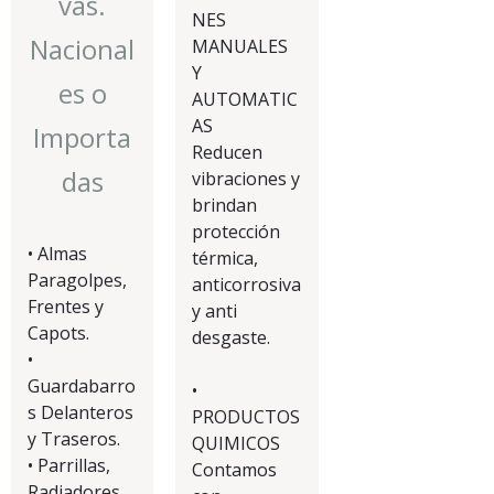
vas.
NES
Nacional
MANUALES
Y
es o
AUTOMATIC
AS
Importa
Reducen
das
vibraciones y
brindan
protección
• Almas
térmica,
Paragolpes,
anticorrosiva
Frentes y
y anti
Capots.
desgaste.
•
Guardabarro
•
s Delanteros
PRODUCTOS
y Traseros.
QUIMICOS
• Parrillas,
Contamos
Radiadores