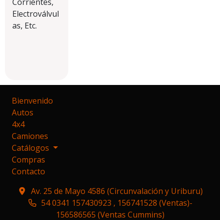
Corrientes,
Electroválvul
as, Etc.
Bienvenido
Autos
4x4
Camiones
Catálogos
Compras
Contacto
Av. 25 de Mayo 4586 (Circunvalación y Uriburu)
54 0341 157430923 , 156741528 (Ventas)-
156586565 (Ventas Cummins)