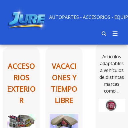
AUTOPARTES - ACCESORIOS - EQU
Artículos
adaptables
ACCESO
VACACI
a vehículos
RIOS
ONES Y
de distintas
marcas
EXTERIO
TIEMPO
como ...
R
LIBRE