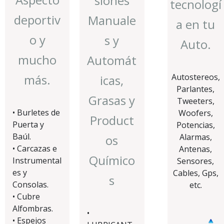
siones
tecnologí
deportiv
Manuale
a en tu
o y
s y
Auto.
mucho
Automát
Autostereos,
más.
icas,
Parlantes,
Grasas y
Tweeters,
• Burletes de
Woofers,
Product
Puerta y
Potencias,
Baúl.
Alarmas,
os
• Carcazas e
Antenas,
Químico
Instrumental
Sensores,
es y
Cables, Gps,
s
Consolas.
etc.
• Cubre
Alfombras.
•
• Espejos