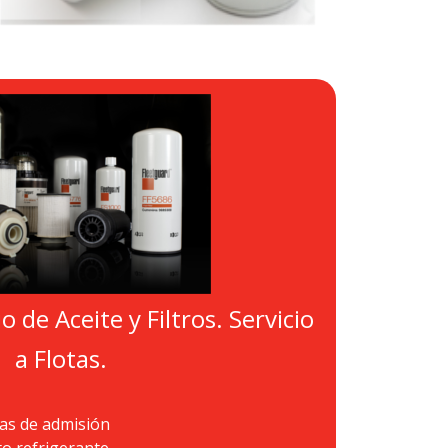
 de Aceite y Filtros. Servicio
a Flotas.
emas de admisión
to refrigerante