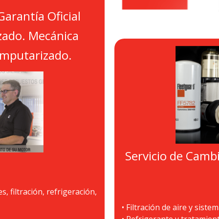
arantía Oficial
izado. Mecánica
omputarizado.
Servicio de Cambio
, filtración, refrigeración,
• Filtración de aire y sist
• Refrigerante y tratamien