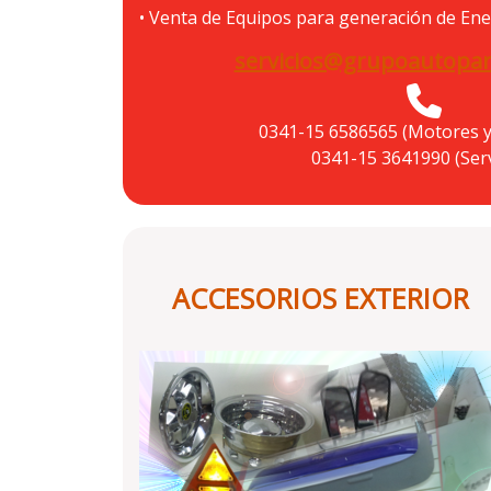
• Venta de Equipos para generación de Ene
servicios@grupoautopar
0341-15 6586565 (Motores 
0341-15 3641990 (Serv
ACCESORIOS EXTERIOR