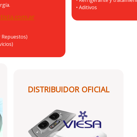
rgía.
• Aditivos
tista.com.ar
y Repuestos)
icios)
DISTRIBUIDOR OFICIAL