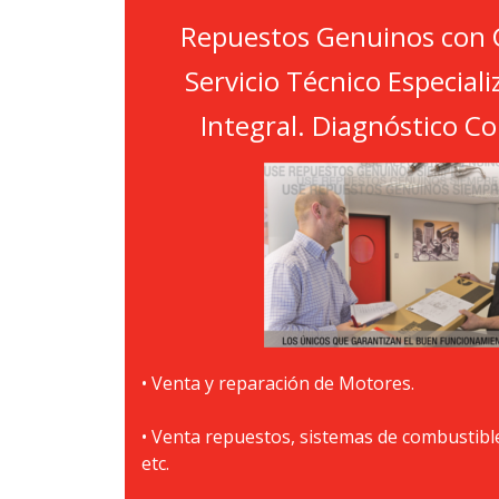
Repuestos Genuinos con G
Servicio Técnico Especial
Integral. Diagnóstico C
• Venta y reparación de Motores.
• Venta repuestos, sistemas de combustibles
etc.